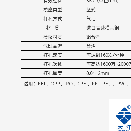
有效过料
380（单位mm）
模座类型
坚式
打孔方式
气动
材 质
进口高速模具钢
模架材质
铝合金
气缸品牌
台湾
打孔速度
可达到160次/分钟
打孔次数
可高达1600万~2000
打孔厚度
0.01~2mm
适用：PET、OPP、 PO、CPE 、PP、PE、、PVC