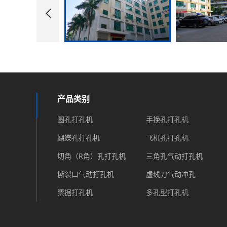
产品类别
圆孔打孔机
手挽孔打孔机
蝴蝶孔打孔机
飞机孔打孔机
切角（R角）孔打孔机
三角孔气动打孔机
撕裂口气动打孔机
虚线刀气动冲孔
票据打孔机
多孔型打孔机