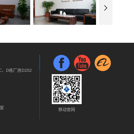
、D栋厂房D202
室
移动官网