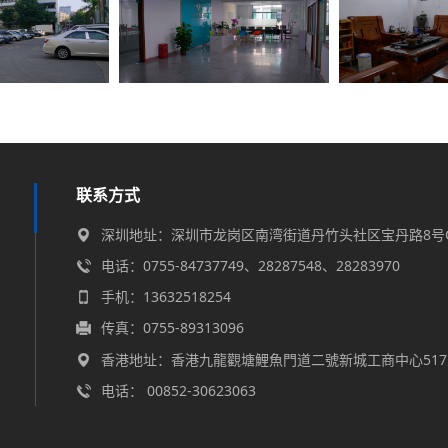
联系方式
深圳地址：深圳市龙岗区南湾街道丹竹头社区宝丹路8号C
电话：0755-84737749、28287548、28283970
手机：13632518254
传真：0755-89313096
香港地址：香港九龍觀塘鯉魚門道二號新城工商中心517
电话： 00852-30623063