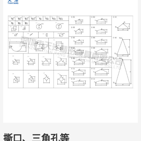
撕口、三角孔等