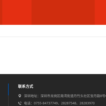
联系方式
深圳地址：深圳市龙岗区南湾街道丹竹头社区宝丹路8号C
电话：0755-84737749、28287548、28283970