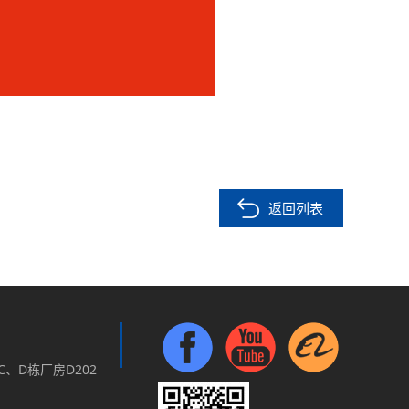
返回列表
、D栋厂房D202